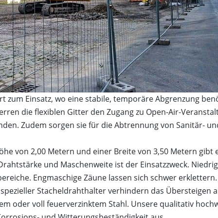
 zum Einsatz, wo eine stabile, temporäre Abgrenzung benö
ren die flexiblen Gitter den Zugang zu Open-Air-Veransta
änden. Zudem sorgen sie für die Abtrennung von Sanitär- un
e von 2,00 Metern und einer Breite von 3,50 Metern gibt e
Drahtstärke und Maschenweite ist der Einsatzzweck. Niedr
ereiche. Engmaschige Zäune lassen sich schwer erklettern
 spezieller Stacheldrahthalter verhindern das Übersteigen a
m oder voll feuerverzinktem Stahl. Unsere qualitativ hoch
Korrosions- und Witterungsbeständigkeit aus.