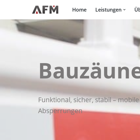
Home
Leistungen
Üb
Zum
Inhalt
springen
Bauzäun
Funktional, sicher, stabil – mobi
Absperrungen